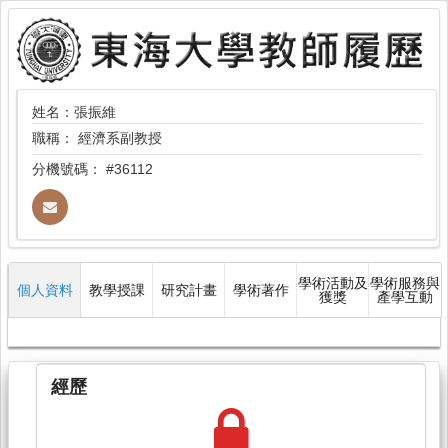
姓名：張振維
職稱：
經濟系副教授
分機號碼：
#36112
學術活動及
學術服務與
個人資料
教學授課
研究計畫
學術著作
獲獎
產學互動
經歷