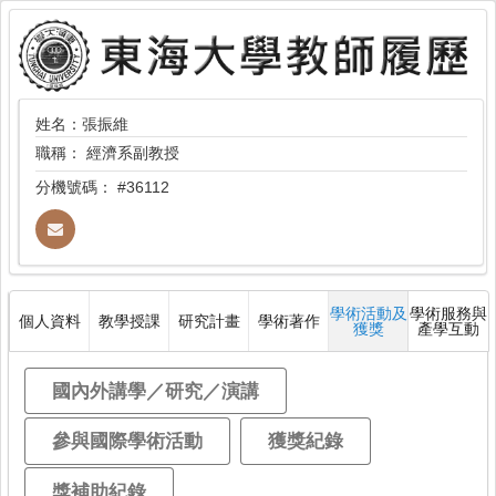
姓名：張振維
職稱：
經濟系副教授
分機號碼：
#36112
學術活動及
學術服務與
個人資料
教學授課
研究計畫
學術著作
獲獎
產學互動
國內外講學／研究／演講
參與國際學術活動
獲獎紀錄
獎補助紀錄