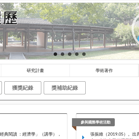
研究計畫
學術著作
獲獎紀錄
獎補助紀錄
參與國際學術活動
經典閱讀 ：經濟學」（講學），
張振維（2019.05）