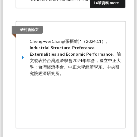
14筆資料 more...
Macroeconomic Implications of Consumption
and Leisure Externalities.
Scottish Journal of
Political Economy, 73
(1), e70033.
Cheng-wei Chang(張振維)* (2025.01). Industry
研討會論文
Clusters and Macroeconomic
Cheng-wei Chang(張振維)*（2024.11）。
(In)stability.
Macroeconomic Dynamics, 29
, e32.
Industrial Structure, Preference
Cheng-wei Chang(張振維)* and Ting-wei
Externalities and Economic Performance
。論
Lai (2024.03). Government Spending and
文發表於台灣經濟學會2024年年會，國立中正大
Monopolistic Competition with Heterogeneous
學：台灣經濟學會、中正大學經濟學系、中央研
Firm Productivity.
Journal of
究院經濟研究所。
Economics, 141
(2), 101-135.