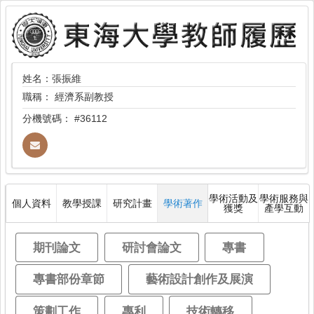
姓名：張振維
職稱：
經濟系副教授
分機號碼：
#36112
學術活動及
學術服務與
個人資料
教學授課
研究計畫
學術著作
獲獎
產學互動
期刊論文
研討會論文
專書
專書部份章節
藝術設計創作及展演
策劃工作
專利
技術轉移