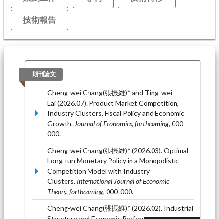
技術報告
期刊論文
Cheng-wei Chang(張振維)* and Ting-wei
Lai (2026.07). Product Market Competition,
Industry Clusters, Fiscal Policy and Economic
Growth.
Journal of Economics, forthcoming
, 000-
000.
Cheng-wei Chang(張振維)* (2026.03). Optimal
Long-run Monetary Policy in a Monopolistic
Competition Model with Industry
Clusters.
International Journal of Economic
Theory, forthcoming
, 000-000.
Cheng-wei Chang(張振維)* (2026.02). Industrial
Structure and Economic Performance: