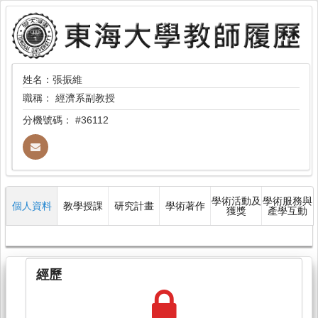
姓名：張振維
職稱：
經濟系副教授
分機號碼：
#36112
學術活動及
學術服務與
個人資料
教學授課
研究計畫
學術著作
獲獎
產學互動
經歷