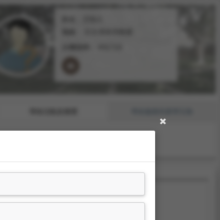
姓名：王怡人
職稱：
日文系助理教授
分機號碼：
#31719
學術活動及獲獎
學術服務與產學互動