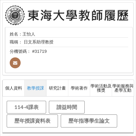
姓名：王怡人
職稱：
日文系助理教授
分機號碼：
#31719
學術活動及
學術服務與
個人資料
教學授課
研究計畫
學術著作
獲獎
產學互動
114-4課表
請益時間
歷年授課資料表
歷年指導學生論文