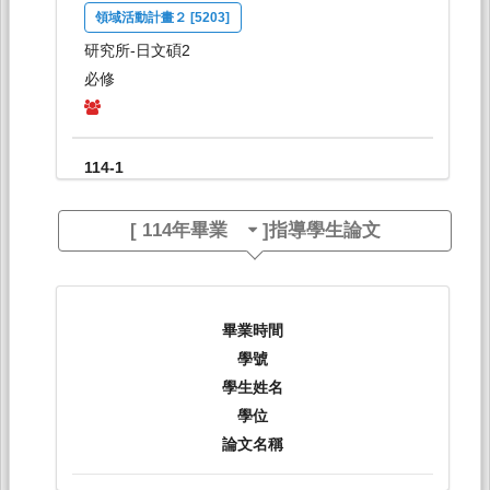
領域活動計畫２ [5203]
研究所-日文碩2
必修
114-1
日語新聞聽解[0299]
[
114年畢業
]指導學生論文
日間學士班-日文系1-4
選修
114-1
畢業時間
學號
專題研究[0294]
學生姓名
日間學士班-日文系4
學位
必修
論文名稱