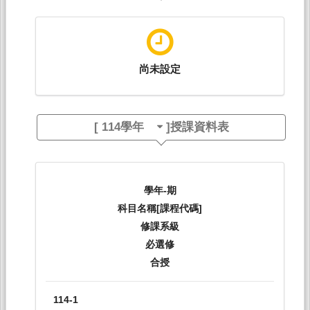
尚未設定
[
114學年
]授課資料表
學年-期
科目名稱[課程代碼]
修課系級
必選修
合授
114-1