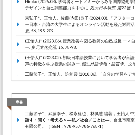
Hiroko (2025.03). 学習者オートノミーからみる国
デザインと自己調整能力を中心に.
政大日本研究, 第22號
, 
東弘子*、王怡人、佐藤(内田)良子 (2024.03). 「ア
ー日本・台湾の大学生によるオンライン活動を経た対面活
要, 56
, 195-209.
(王怡人)* (2023.06). 授業改善を図る教師の自己成長
ー.
多元文化交流, 15
, 78-98.
(王怡人)* (2023.02). 初級日本語授業において学習
声の特徴を学ぶ授業の試みー.
輔仁外語學報：語言學、文學
工藤節子*、王怡人、許筠靈 (2018.06). 「自分の学習
の試みー」.
『多元文化交流』, 10
, 298-324.
專書
工藤節子*、武藤泰子、松永稔也、林佩慧 編著，王怡人 中文監
話す・聞く・考える＞―私／社会／ことは―
。台北市南京
有限公司。（ISBN：978-957-786-768-1）