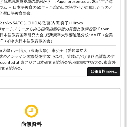
と日本語教員養成の事例から―
. Paper presented at 2024年台湾
ウム － 日本語教育の60年－台湾の日本語学科が達成したものと
 台灣日語教育學會.
Yoshiko SATO(UCHIDA)(佐藤(内田)良子), Hiroko
者オートノミーからみる 国際協働学習の意義と教師役割
. Paper
JLE2024 日本語教育国際研究大会, 威斯康辛大學麥迪遜分校: AAJT（全美
LE（加拿大日本語教育振興會）.
海大學）,王怡人（東海大學）,東弘子（愛知県立大
本のオンライン国際協働学習（COIL）実践における社会課題の学
er presented at 東アジア日本研究者協議会第7回国際学術大会, 東京外
研究者協議会.
15筆資料 more...
改革に踏み込むまでに何が起きていたか —自己内リフレクション
resented at 2023年東海大学日本言語文化学系30週年国際学術シンポ
『ミライ』, 東海大學: 東海大學日本語言文化學系.
怡人 (2022.11).
COIL 型授業に関する実践研究―台中学・中
がたりをテーマにした協働学習―
. Paper presented at 2022 年度台
術シンポジウム 『世界』に繋がるための日本語・日本語教育, 輔
会‧輔仁大学日本語文学系.
尚無資料