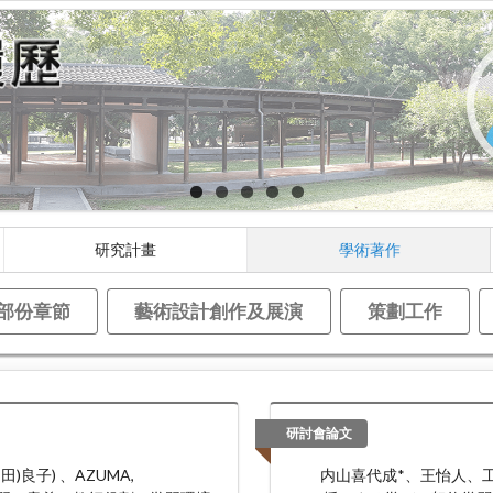
研究計畫
學術著作
部份章節
藝術設計創作及展演
策劃工作
研討會論文
(內田)良子) 、AZUMA,
内山喜代成*、王怡人、工藤節