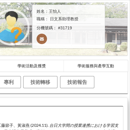
姓名：王怡人
職稱：
日文系助理教授
分機號碼：
#31719
學術活動及獲獎
學術服務與產學互動
專利
技術轉移
技術報告
子、黃淑燕 (2024.11).
台日大学間の授業連携における学習支