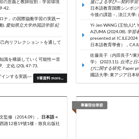
際協働学習の意義と教師役割：学習環境
援による学び―契約学習
19-42.
日本語教育国際シンポジ
今後の課題－, 淡江大學:
フターコロナ」の国際協働学習の実践ー
動.
愛知県立大学外国語学部 紀
Yi-Jen WANG (王怡人)*, 
AZUMA (2024.08).
学習
presented at IC
 ー＜自己内リフレクション＞を通して
日本語教育學會），CAJ
佐藤良子（内田良子*/東
者が言語知識を構築していく可能性ー音
学） (2023.11).
台湾と日
、文化,
(20), 47-73.
びに関する研究
. Pap
國語大學: 東アジア日本
をデザインする実践―『自学ランチ』
9筆資料 more...
(王怡人)* (2023.03).
授業
を通して—
. Paper p
ジウム 異「言語」接触と
專書部份章節
佐藤（内田）良子、東弘子、王
區/名古屋市・中区もの
修（2014.09）。
日本語＜
湾日本語教育研究国際学
西路12巷19號1樓：致良出版社
仁大學: 台湾日語教育学