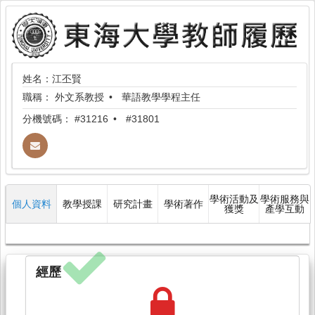
姓名：江丕賢
職稱：
外文系教授
華語教學學程主任
分機號碼：
#31216
#31801
學術活動及
學術服務與
個人資料
教學授課
研究計畫
學術著作
獲獎
產學互動
經歷