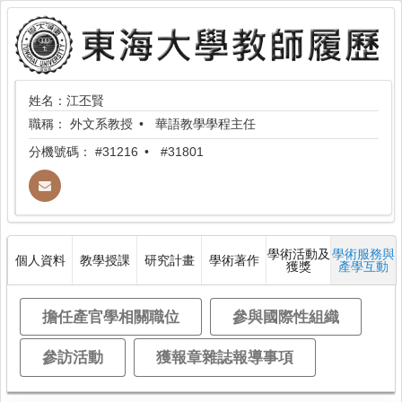
姓名：江丕賢
職稱：
外文系教授
華語教學學程主任
分機號碼：
#31216
#31801
學術活動及
學術服務與
個人資料
教學授課
研究計畫
學術著作
獲獎
產學互動
擔任產官學相關職位
參與國際性組織
參訪活動
獲報章雜誌報導事項