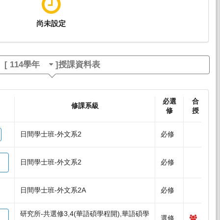
尚未設定
[
114學年
]授課資料表
必選
合
]
修課系級
修
授
日間學士班-外文系2
必修
日間學士班-外文系2
必修
日間學士班-外文系2A
必修
研究所-共選修3,4(華語碩學程開),華語碩學
選修