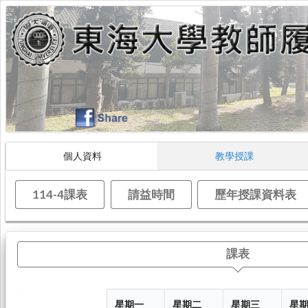
個人資料
教學授課
114-4課表
請益時間
歷年授課資料表
課表
星期一
星期二
星期三
星