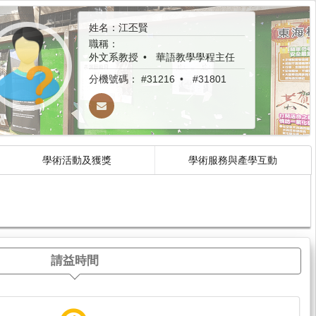
姓名：江丕賢
職稱：
外文系教授
華語教學學程主任
分機號碼：
#31216
#31801
學術活動及獲獎
學術服務與產學互動
請益時間