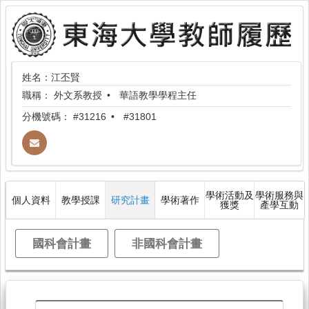
姓名：江丕賢
職稱：
外文系教授
華語教學學程主任
分機號碼：
#31216
#31801
學術活動及
學術服務與
個人資料
教學授課
研究計畫
學術著作
獲獎
產學互動
國科會計畫
非國科會計畫