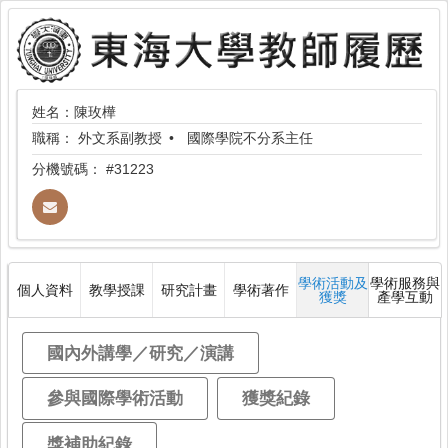
姓名：陳玫樺
職稱：
外文系副教授
國際學院不分系主任
分機號碼：
#31223
學術活動及
學術服務與
個人資料
教學授課
研究計畫
學術著作
獲獎
產學互動
國內外講學／研究／演講
參與國際學術活動
獲獎紀錄
獎補助紀錄