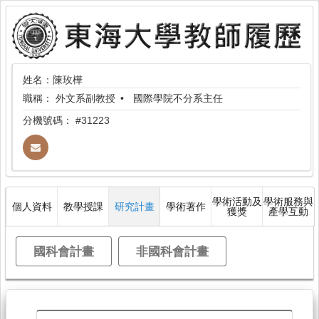
姓名：陳玫樺
職稱：
外文系副教授
國際學院不分系主任
分機號碼：
#31223
學術活動及
學術服務與
個人資料
教學授課
研究計畫
學術著作
獲獎
產學互動
國科會計畫
非國科會計畫