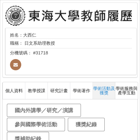
姓名：大西仁
職稱：
日文系助理教授
分機號碼：
#31718
學術活動及
學術服務與
個人資料
教學授課
研究計畫
學術著作
獲獎
產學互動
國內外講學／研究／演講
參與國際學術活動
獲獎紀錄
獎補助紀錄