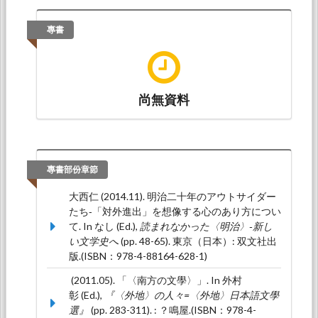
presented at 〈移動の中の「日本」—空間・言
語・記憶〉, 淡江大學覺生綜合大樓: 淡江大學日
專書
本語文學系.
(大西仁)* (2015.05).
江見水蔭の「海事小説」に
ついて
. Paper presented at 2015年中國文化大
學日本語文學系國際學術検討會‐〈日本相關教育
尚無資料
與研究‐語言與文學、及文化其他領域〉‐, 中國文
化大學: 中國文化大學.
(大西仁)* (2012.10).
明治二十年代的想像力につ
いて
. Paper presented at 日本文学協会近代部会
專書部份章節
例会, 日本文学協会本部（在日本国東京都豊島
区）: 日本文学協会近代部会.
大西仁 (2014.11). 明治二十年のアウトサイダー
たち‐「対外進出」を想像する心のあり方につい
て. In なし (Ed.),
読まれなかった〈明治〉‐新し
い文学史へ
(pp. 48-65). 東京（日本）: 双文社出
版.(ISBN：978-4-88164-628-1)
(2011.05). 「〈南方の文學〉」. In 外村
彰 (Ed.),
『〈外地〉の人々=〈外地〉日本語文學
選』
(pp. 283-311). : ？鳴屋.(ISBN：978-4-