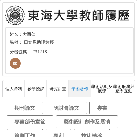
姓名：大西仁
職稱：
日文系助理教授
分機號碼：
#31718
學術活動及
學術服務與
個人資料
教學授課
研究計畫
學術著作
獲獎
產學互動
期刊論文
研討會論文
專書
專書部份章節
藝術設計創作及展演
策劃工作
專利
技術轉移