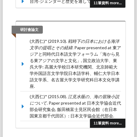
台湾‐ジェンダーと歴史を通して読む‐.
淡江日本
11筆資料 more...
論叢, 32
, 139-161.
研討會論文
(大西仁)* (2019.10).
戦時下の日本における海洋
文学の提唱とその経緯
. Paper presented at 東ア
ジアと同時代日本語文学フォーラム「海から見
る東アジアの文学と文化」, 国立政治大学、東
呉大学: 高麗大学校日本研究機関、北京師範大
学外国語言文学学院日本語学科、輔仁大学日本
語文学系、名古屋大学文学研究科日本文化学講
座.
(大西仁)* (2015.08).
江見水蔭の、海の冒険小説
について
. Paper presented at 日本文学協会近代
部会研究集会, 飯田橋富士見区民会館（在日本
国東京都千代田区）: 日本文学協会近代部会.
11筆資料 more...
(大西仁)* (2015.06).
小説における歴史への言及
について—吉田修一の『路』を読む—
. Paper