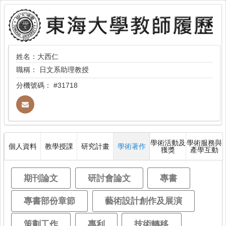
姓名：大西仁
職稱：
日文系助理教授
分機號碼：
#31718
學術活動及
學術服務與
個人資料
教學授課
研究計畫
學術著作
獲獎
產學互動
期刊論文
研討會論文
專書
專書部份章節
藝術設計創作及展演
策劃工作
專利
技術轉移