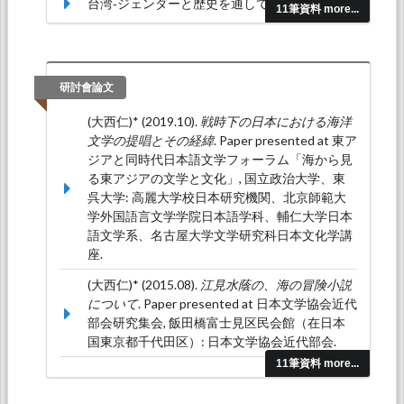
台湾‐ジェンダーと歴史を通して読む‐.
淡江日本
11筆資料 more...
論叢, 32
, 139-161.
研討會論文
(大西仁)* (2019.10).
戦時下の日本における海洋
文学の提唱とその経緯
. Paper presented at 東ア
ジアと同時代日本語文学フォーラム「海から見
る東アジアの文学と文化」, 国立政治大学、東
呉大学: 高麗大学校日本研究機関、北京師範大
学外国語言文学学院日本語学科、輔仁大学日本
語文学系、名古屋大学文学研究科日本文化学講
座.
(大西仁)* (2015.08).
江見水蔭の、海の冒険小説
について
. Paper presented at 日本文学協会近代
部会研究集会, 飯田橋富士見区民会館（在日本
国東京都千代田区）: 日本文学協会近代部会.
11筆資料 more...
(大西仁)* (2015.06).
小説における歴史への言及
について—吉田修一の『路』を読む—
. Paper