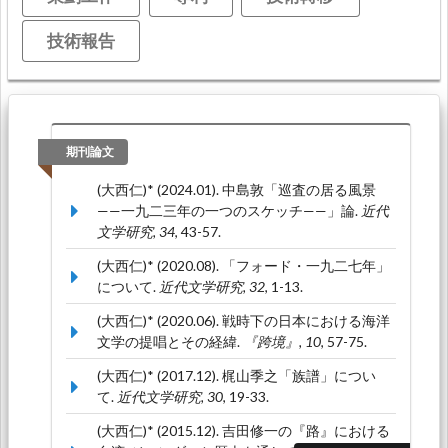
技術報告
期刊論文
(大西仁)* (2024.01). 中島敦「巡査の居る風景
——一九二三年の一つのスケッチ——」論.
近代
文学研究, 34
, 43-57.
(大西仁)* (2020.08). 「フォード・一九二七年」
について.
近代文学研究, 32
, 1-13.
(大西仁)* (2020.06). 戦時下の日本における海洋
文学の提唱とその経緯.
『跨境』, 10
, 57-75.
(大西仁)* (2017.12). 梶山季之「族譜」につい
て.
近代文学研究, 30
, 19-33.
(大西仁)* (2015.12). 吉田修一の『路』における