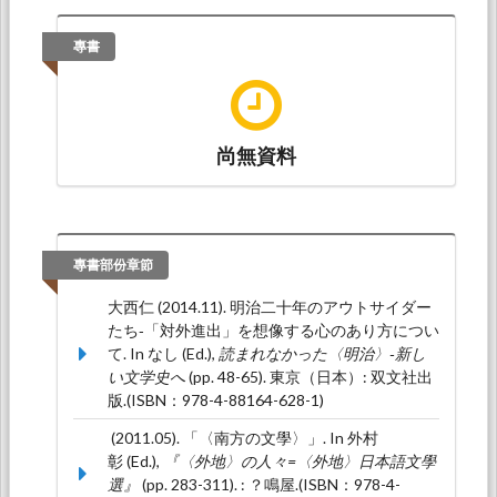
presented at 〈移動の中の「日本」—空間・言
語・記憶〉, 淡江大學覺生綜合大樓: 淡江大學日
專書
本語文學系.
(大西仁)* (2015.05).
江見水蔭の「海事小説」に
ついて
. Paper presented at 2015年中國文化大
學日本語文學系國際學術検討會‐〈日本相關教育
尚無資料
與研究‐語言與文學、及文化其他領域〉‐, 中國文
化大學: 中國文化大學.
(大西仁)* (2012.10).
明治二十年代的想像力につ
いて
. Paper presented at 日本文学協会近代部会
專書部份章節
例会, 日本文学協会本部（在日本国東京都豊島
区）: 日本文学協会近代部会.
大西仁 (2014.11). 明治二十年のアウトサイダー
たち‐「対外進出」を想像する心のあり方につい
て. In なし (Ed.),
読まれなかった〈明治〉‐新し
い文学史へ
(pp. 48-65). 東京（日本）: 双文社出
版.(ISBN：978-4-88164-628-1)
(2011.05). 「〈南方の文學〉」. In 外村
彰 (Ed.),
『〈外地〉の人々=〈外地〉日本語文學
選』
(pp. 283-311). : ？鳴屋.(ISBN：978-4-