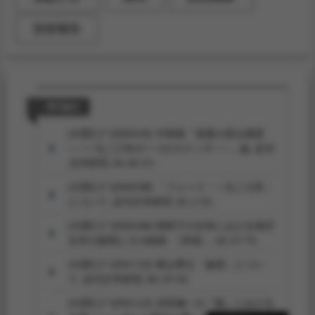
技術報告
期刊論文
(大西仁)* (2024.01). 中島敦「巡査の居る風景
——一九二三年の一つのスケッチ——」論.
近代
文学研究, 34
, 43-57.
(大西仁)* (2020.08). 「フォード・一九二七年」
について.
近代文学研究, 32
, 1-13.
(大西仁)* (2020.06). 戦時下の日本における海洋
文学の提唱とその経緯.
『跨境』, 10
, 57-75.
(大西仁)* (2017.12). 梶山季之「族譜」につい
て.
近代文学研究, 30
, 19-33.
(大西仁)* (2015.12). 吉田修一の『路』における