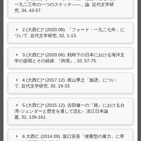
presented at 〈移動の中の「日本」—空間・言
一九二三年の一つのスケッチ——」論. 近代文学研
語・記憶〉, 淡江大學覺生綜合大樓: 淡江大學日
究, 34, 43-57.
專書
本語文學系.
(大西仁)* (2015.05).
江見水蔭の「海事小説」に
2.(大西仁)* (2020.08). 「フォード・一九二七年」に
ついて
. Paper presented at 2015年中國文化大
ついて. 近代文学研究, 32, 1-13.
學日本語文學系國際學術検討會‐〈日本相關教育
尚無資料
與研究‐語言與文學、及文化其他領域〉‐, 中國文
化大學: 中國文化大學.
3.(大西仁)* (2020.06). 戦時下の日本における海洋文
学の提唱とその経緯. 『跨境』, 10, 57-75.
(大西仁)* (2012.10).
明治二十年代的想像力につ
いて
. Paper presented at 日本文学協会近代部会
專書部份章節
例会, 日本文学協会本部（在日本国東京都豊島
4.(大西仁)* (2017.12). 梶山季之「族譜」につい
区）: 日本文学協会近代部会.
て. 近代文学研究, 30, 19-33.
大西仁 (2014.11). 明治二十年のアウトサイダー
たち‐「対外進出」を想像する心のあり方につい
て. In なし (Ed.),
読まれなかった〈明治〉‐新し
5.(大西仁)* (2015.12). 吉田修一の『路』における台
い文学史へ
(pp. 48-65). 東京（日本）: 双文社出
湾‐ジェンダーと歴史を通して読む‐. 淡江日本論
版.(ISBN：978-4-88164-628-1)
叢, 32, 139-161.
(2011.05). 「〈南方の文學〉」. In 外村
彰 (Ed.),
『〈外地〉の人々=〈外地〉日本語文學
6.大西仁 (2014.09). 坂口安吾「便乗型の暴力」に寄
選』
(pp. 283-311). : ？鳴屋.(ISBN：978-4-