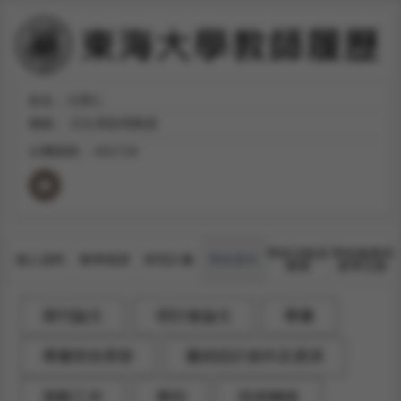
姓名：大西仁
職稱：
日文系助理教授
分機號碼：
#31718
學術活動及
學術服務與
個人資料
教學授課
研究計畫
學術著作
獲獎
產學互動
期刊論文
研討會論文
專書
專書部份章節
藝術設計創作及展演
策劃工作
專利
技術轉移