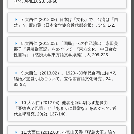
せて. APIED, 23, 58-60.
9902714-05-9)
7.大西仁 (2013.09). 日本は「文化」で、台湾は「自
然」？. 葦の葉（日本文学協会近代部会報）, 345, 1-2.
8.大西仁 (2013.03). 「国民」への自己演出—永田美
那子『男装従軍記』をめぐって. 『東方文化 中日台女
性書写』（慈済大学東方語文学系編）, 3, 209-225.
藝術設計創作及展演
9.大西仁（2013.02）。1920∼30年代台灣における
結婚／戀愛小説について。立命館言語文化研究，24，
尚無資料
83-92。
10.大西仁 (2012.04). 他者を飼い馴らす想像力
「賽德克？巴萊」と『あまりに野蠻な』をめぐって. 近
代文學研究, 29(2), 137-140.
策劃工作
11.大西仁 (2012.03). 小宮山天香『聯島大王』論？