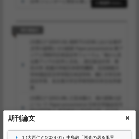
台湾‐ジェンダーと歴史を通して読む‐.
淡江日本
11筆資料 more...
論叢, 32
, 139-161.
研討會論文
(大西仁)* (2019.10).
戦時下の日本における海洋
文学の提唱とその経緯
. Paper presented at 東ア
ジアと同時代日本語文学フォーラム「海から見
る東アジアの文学と文化」, 国立政治大学、東
呉大学: 高麗大学校日本研究機関、北京師範大
学外国語言文学学院日本語学科、輔仁大学日本
語文学系、名古屋大学文学研究科日本文化学講
座.
(大西仁)* (2015.08).
江見水蔭の、海の冒険小説
について
. Paper presented at 日本文学協会近代
部会研究集会, 飯田橋富士見区民会館（在日本
期刊論文
国東京都千代田区）: 日本文学協会近代部会.
11筆資料 more...
(大西仁)* (2015.06).
小説における歴史への言及
について—吉田修一の『路』を読む—
. Paper
1.(大西仁)* (2024.01). 中島敦「巡査の居る風景——