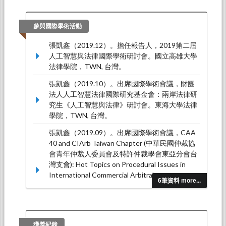
張凱鑫。2024年10月24日第39屆太平洋經濟共
同體國際研討會【亞太區域之數位化及包容性】
（演講），財團法人太平洋經濟合作理事會中華
參與國際學術活動
民國委員會（2024.10.24-2024.10.24）。
張凱鑫（2019.12）。擔任報告人，2019第二屆
張凱鑫。2024年10月15日金屬中心「歐盟人工
人工智慧與法律國際學術研討會。國立高雄大學
智慧法案說明會」（講學），東海大學
法律學院，TWN, 台灣。
（2024.10.15-2024.10.15）。
張凱鑫（2019.10）。出席國際學術會議，財團
法人人工智慧法律國際研究基金會：兩岸法律研
究生《人工智慧與法律》研討會。東海大學法律
學院，TWN, 台灣。
張凱鑫（2019.09）。出席國際學術會議，CAA
40 and CIArb Taiwan Chapter (中華民國仲裁協
會青年仲裁人委員會及特許仲裁學會東亞分會台
灣支會): Hot Topics on Procedural Issues in
International Commercial Arbitral
6筆資料 more...
Proceedings。中華民國仲裁協會，第5會議室，
台北市大安區仁愛路4段376號14樓，TWN, 台
灣。
張凱鑫（2019.08）。出席國際學術會議，CIArb
獲獎紀錄