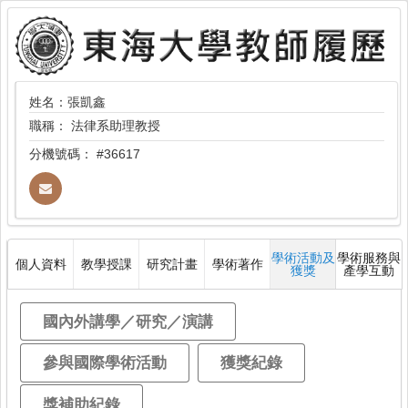
姓名：張凱鑫
職稱：
法律系助理教授
分機號碼：
#36617
學術活動及
學術服務與
個人資料
教學授課
研究計畫
學術著作
獲獎
產學互動
國內外講學／研究／演講
參與國際學術活動
獲獎紀錄
獎補助紀錄