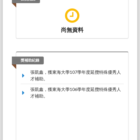
Taiwan Chapter Event:Advocacy in
International Commercial Arbitration by Prof.
Anselmo Reyes。The Garden Taipei (徐州路2號
庭園會館)，TWN, 台灣。
尚無資料
張凱鑫（2019.03）。出席國際學術會議、擔任
與談人，第五屆台越法律研討會。國立中正大學
法律學院，TWN, 台灣。
獎補助紀錄
張凱鑫，獲東海大學107學年度延攬特殊優秀人
才補助。
張凱鑫，獲東海大學106學年度延攬特殊優秀人
才補助。