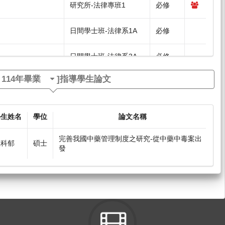
研究所-法律專班1
必修
日間學士班-法律系1A
必修
日間學士班-法律系3A
必修
[
114年畢業
]指導學生論文
日間學士班-法律系3,4
選修
律導論[2708]
研究所-法律專班1
必修
學生姓名
學位
論文名稱
完善我國中藥管理制度之研究-從中藥中毒案出
江科郁
碩士
發