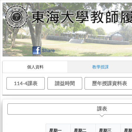
個人資料
教學授課
114-4課表
請益時間
歷年授課資料表
課表
星期一
星期二
星期三
星