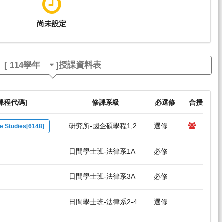
尚未設定
[
114學年
]授課資料表
課程代碼]
修課系級
必選修
合授
研究所-國企碩學程1,2
選修
se Studies[6148]
日間學士班-法律系1A
必修
日間學士班-法律系3A
必修
日間學士班-法律系2-4
選修