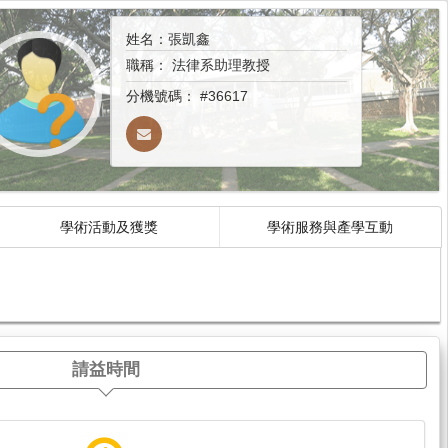
姓名：張凱鑫
職稱：
法律系助理教授
分機號碼：
#36617
學術活動及獲獎
學術服務與產學互動
請益時間