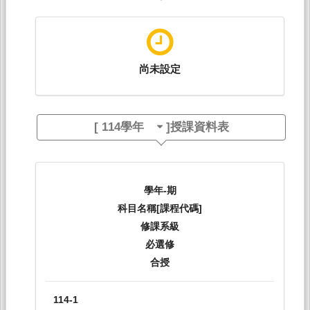
尚未設定
[
114學年
]授課資料表
學年-期
科目名稱[課程代碼]
修課系級
必選修
合授
114-1