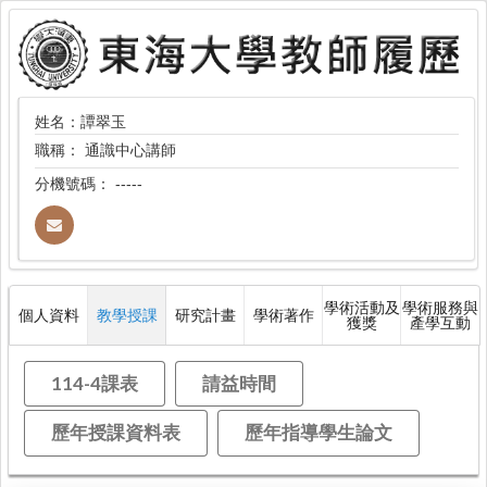
姓名：譚翠玉
職稱：
通識中心講師
分機號碼：
-----
學術活動及
學術服務與
個人資料
教學授課
研究計畫
學術著作
獲獎
產學互動
114-4課表
請益時間
歷年授課資料表
歷年指導學生論文