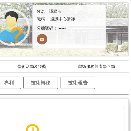
姓名：譚翠玉
職稱：
通識中心講師
分機號碼：
-----
學術活動及獲獎
學術服務與產學互動
專利
技術轉移
技術報告