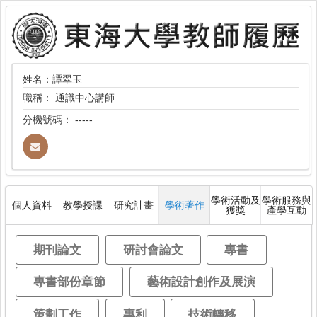
姓名：譚翠玉
職稱：
通識中心講師
分機號碼：
-----
學術活動及
學術服務與
個人資料
教學授課
研究計畫
學術著作
獲獎
產學互動
期刊論文
研討會論文
專書
專書部份章節
藝術設計創作及展演
策劃工作
專利
技術轉移