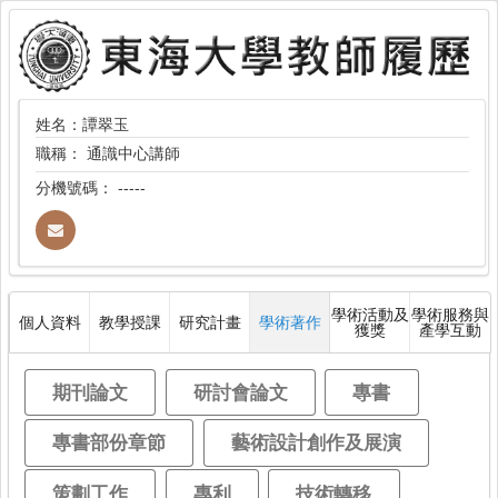
姓名：譚翠玉
職稱：
通識中心講師
分機號碼：
-----
學術活動及
學術服務與
個人資料
教學授課
研究計畫
學術著作
獲獎
產學互動
期刊論文
研討會論文
專書
專書部份章節
藝術設計創作及展演
策劃工作
專利
技術轉移