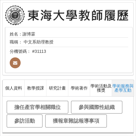
姓名：謝博霖
職稱：
中文系助理教授
分機號碼：
#31113
學術活動及
學術服務與
個人資料
教學授課
研究計畫
學術著作
獲獎
產學互動
擔任產官學相關職位
參與國際性組織
參訪活動
獲報章雜誌報導事項