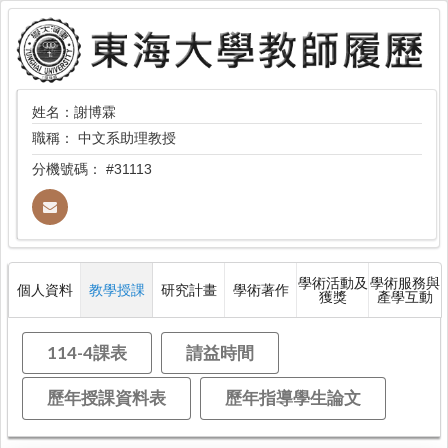
姓名：謝博霖
職稱：
中文系助理教授
分機號碼：
#31113
學術活動及
學術服務與
個人資料
教學授課
研究計畫
學術著作
獲獎
產學互動
114-4課表
請益時間
歷年授課資料表
歷年指導學生論文