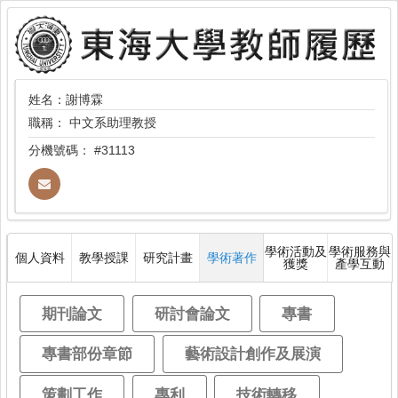
姓名：謝博霖
職稱：
中文系助理教授
分機號碼：
#31113
學術活動及
學術服務與
個人資料
教學授課
研究計畫
學術著作
獲獎
產學互動
期刊論文
研討會論文
專書
專書部份章節
藝術設計創作及展演
策劃工作
專利
技術轉移