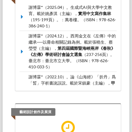
謝博霖*（2025.04）。生成式AI與大學中文教
育。載於姚彥淇（主編），
實用中文寫作集林
（195-199頁）。：萬卷樓。（ISBN：978-626-
386-240-1）
謝博霖*（2024.12）。西周金文在《左傳》中的
繼承──以冊命相關記錄為例。載於張曉生、蔡
瑩瑩（主編），
第四屆國際暨海峽兩岸《春秋》
《左傳》學術研討會論文選集
（237-256頁）。
臺北市：臺北市立大學。（ISBN：978-626-
410-033-5）
謝博霖*（2022.10）。論《山海經》「折丹」爲
「晳」字析書訛誤説。載於宋鎮豪（主編），
甲
骨文與殷商史（新十二輯）
（147-149頁）。上
海：上海古籍出版社。（ISBN：978-7-5732-
0428-8）
藝術設計創作及展演