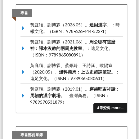
功大學中文系合辦。
(謝博霖)*（2024.08）。
西周青銅器銘文中的戰
專書
爭敘事演變
。論文發表於「有事：上古中國的戰
黃庭頎、謝博霖（2026.05）。
迷因漢字
。：時
爭書寫與兵器考古」學術研討會，中央研究院歷
報文化。（ISBN：978-626-444-522-1）
史語言研究所研究大樓七樓704會議室：中央研
究院歷史語言研究所安陽工作室、南港上古中國
黃庭頎、謝博霖（2021.06）。
周公哪有這麼
研究會。
神：課本沒教的兩周史教室
。：遠足文化。
（ISBN：9789865080891）
(謝博霖)*（2024.06）。
說葉家山曾侯墓地的
「朁壺」
。論文發表於東亞漢字學術研討會，成
黃庭頎、謝博霖、蔡佩玲、王詩涵、歐陽宣
功大學中國文學系館．文學院演講廳：國立成功
（2020.05）。
爆料商周：上古史超譯筆記
。：
大學中文系。
遠足文化。（ISBN：9789865080631）
黃庭頎、謝博霖（2019.01）。
穿越吧吉祥話：
周朝的漢字劇場
。：臺灣商務。（ISBN：
9789570531879）
4筆資料 more...
專書部份章節