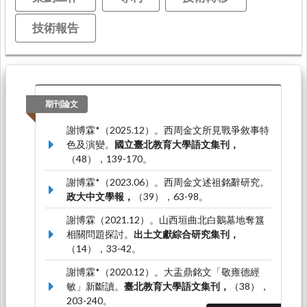
技術報告
期刊論文
謝博霖*（2025.12）。西周金文所見戰爭敘事特
色及演變。
國立臺北教育大學語文集刊，
（48），139-170。
謝博霖*（2023.06）。西周金文述祖銘辭研究。
政大中文學報，
（39），63-98。
謝博霖（2021.12）。山西垣曲北白鵝墓地奪簋
相關問題探討。
出土文獻綜合研究集刊，
（14），33-42。
謝博霖*（2020.12）。大盂鼎銘文「敬雍德經
敏」新斷讀。
臺北教育大學語文集刊，
（38），
203-240。