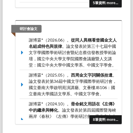
5筆資料 more...
謝博霖（2018.12）。西周金文貴族副職說再
探。
東吳中文線上學術論文，
（44），1-16。
研討會論文
謝博霖*（2026.06）。
從同人異稱看曾國金文人
名組成特色與規律
。論文發表於第三十七屆中國
文字學國際學術研討會暨紀念蔡信發教授學術論
壇，國立中央大學文學院國際會議廳暨人文講
堂：國立中央大學中國文學系、中國文字學會。
謝博霖*（2025.05）。
西周金文字詞關係拾遺
。
論文發表於第36屆中國文字學國際學術研討會，
國立臺南大學啟明苑演講廳、文薈樓JB106：國
立臺南大學國語文學系、中國文字學會。
謝博霖*（2024.10）。
冊命銘文用語在《左傳》
中的繼承與轉化
。論文發表於第四屆國際暨海峽
兩岸《春秋》《左傳》學術研討會，臺北市立大
8筆資料 more...
學博愛校區公誠樓第一至第三會議室：臺北市立
大學中國語文學系、臺北市立大學儒學中心、成