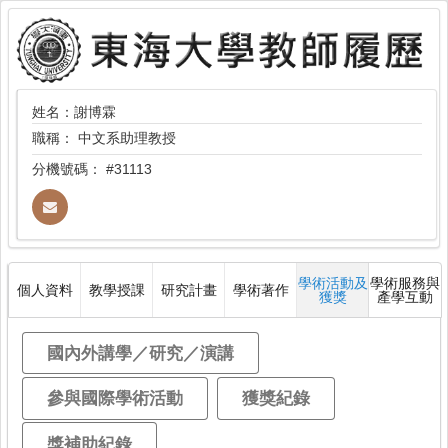
姓名：謝博霖
職稱：
中文系助理教授
分機號碼：
#31113
學術活動及
學術服務與
個人資料
教學授課
研究計畫
學術著作
獲獎
產學互動
國內外講學／研究／演講
參與國際學術活動
獲獎紀錄
獎補助紀錄