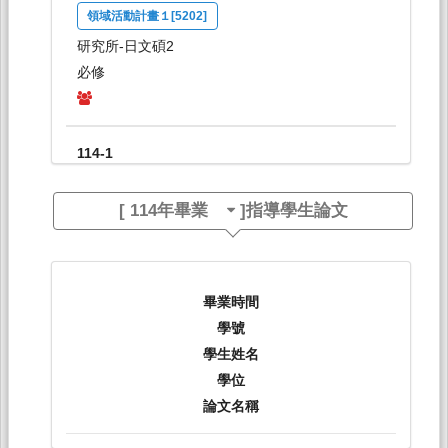
領域活動計畫１[5202]
研究所-日文碩2
必修
114-1
綜合日語（一）Ａ[0262]
[
114年畢業
]指導學生論文
日間學士班-日文系1A
必修
114-1
畢業時間
學號
綜合日語（二）Ａ[0275]
學生姓名
日間學士班-日文系2A
學位
必修
論文名稱