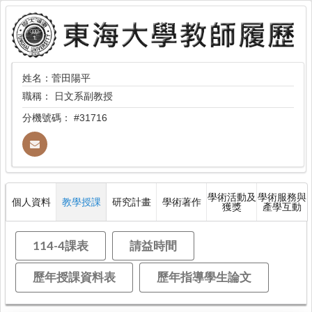
姓名：菅田陽平
職稱：
日文系副教授
分機號碼：
#31716
學術活動及
學術服務與
個人資料
教學授課
研究計畫
學術著作
獲獎
產學互動
114-4課表
請益時間
歷年授課資料表
歷年指導學生論文