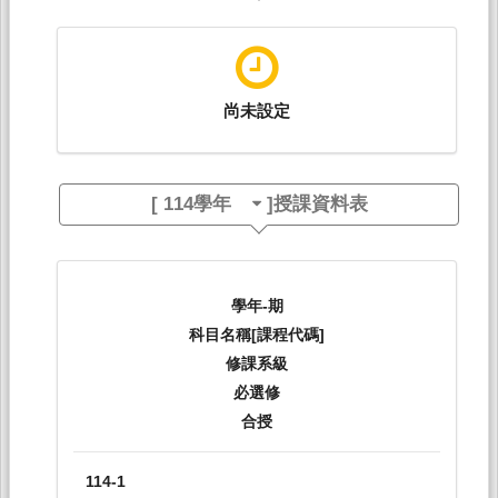
尚未設定
[
114學年
]授課資料表
學年-期
科目名稱[課程代碼]
修課系級
必選修
合授
114-1