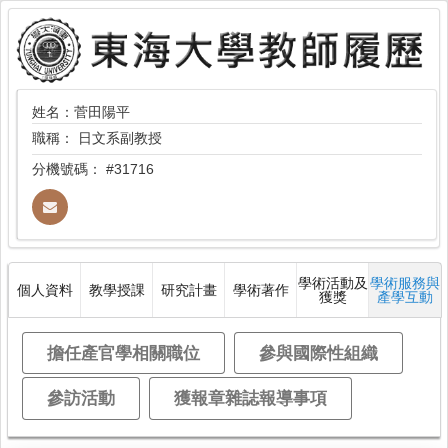
姓名：菅田陽平
職稱：
日文系副教授
分機號碼：
#31716
學術活動及
學術服務與
個人資料
教學授課
研究計畫
學術著作
獲獎
產學互動
擔任產官學相關職位
參與國際性組織
參訪活動
獲報章雜誌報導事項