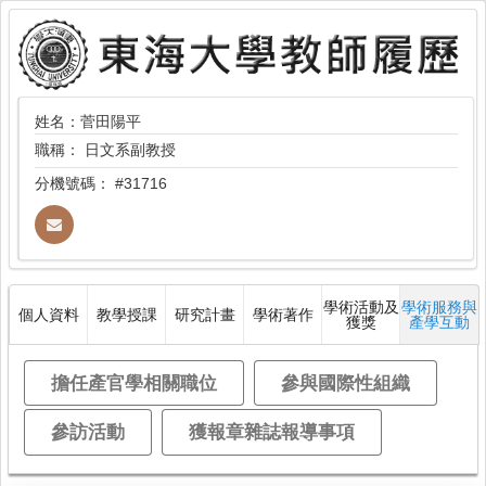
姓名：菅田陽平
職稱：
日文系副教授
分機號碼：
#31716
學術活動及
學術服務與
個人資料
教學授課
研究計畫
學術著作
獲獎
產學互動
擔任產官學相關職位
參與國際性組織
參訪活動
獲報章雜誌報導事項