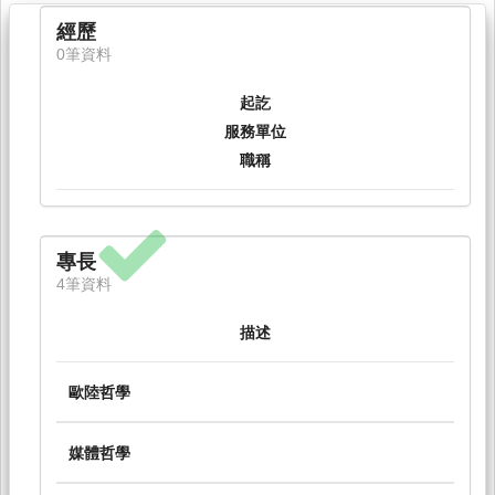
經歷
0筆資料
起訖
服務單位
職稱
專長
4筆資料
描述
歐陸哲學
媒體哲學