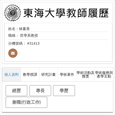
姓名：林薰香
職稱：
哲學系教授
分機號碼：
#31413
學術活動及
學術服務與
個人資料
教學授課
研究計畫
學術著作
獲獎
產學互動
經歷
專長
學歷
兼職(行政工作)