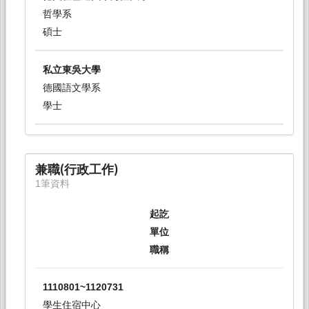
哲學系
碩士
私立東吳大學
德國語文學系
學士
兼職(行政工作)
1筆資料
起訖
單位
職稱
1110801~1120731
學生住宿中心