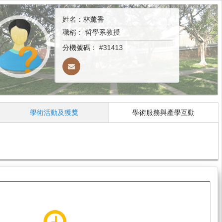
姓名：林薰香
職稱：
哲學系教授
分機號碼：
#31413
學術活動及獲獎
學術服務與產學互動