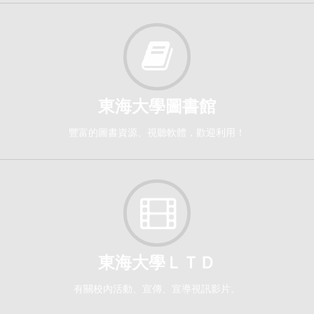
114-2
海德格《現象學的基本問題》[5245]
研究所-哲學碩博1,2
選修
東海大學圖書館
114-2
豐富的圖書資源、視聽軟體，歡迎利用！
環境倫理學[0945]
日間學士班-環工系3,4
選修
114-4
畢業作品[9191]
東海大學ＬＴＤ
日間學士班-哲學系 4
選修
有關校內活動、宣傳、宣導視訊影片。