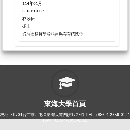
114-1
114年01月
倫理與社群：AI與哲學-科技時代的哲學實踐[0372]
G06190007
日間學士班-哲學系1-4
林敬耘
選修
碩士
從海德格哲學論語言與存有的關係
114-1
價值與文化：海德格藝術哲學[0373]
日間學士班-哲學系1-4
選修
114-2
東海大學首頁
原典：德國當代哲學選讀[0366]
日間學士班-哲學系1-4
校址: 40704台中市西屯區臺灣大道四段1727號 TEL: +886-4-2359-0121
選修
FAX: +886-4-2359-0361