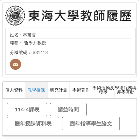
姓名：林薰香
職稱：
哲學系教授
分機號碼：
#31413
學術活動及
學術服務與
個人資料
教學授課
研究計畫
學術著作
獲獎
產學互動
114-4課表
請益時間
歷年授課資料表
歷年指導學生論文