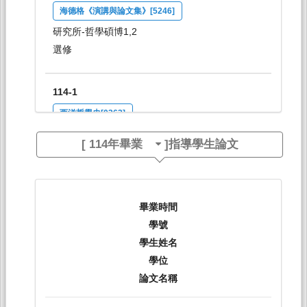
海德格《演講與論文集》[5246]
研究所-哲學碩博1,2
選修
114-1
西洋哲學史[0363]
日間學士班-哲學系1
[
114年畢業
]指導學生論文
必修
114-1
畢業時間
畢業作品[0366]
學號
日間學士班-哲學系4
學生姓名
必修
學位
論文名稱