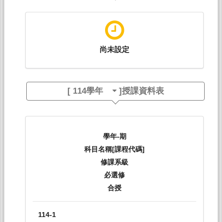
尚未設定
[
114學年
]授課資料表
學年-期
科目名稱[課程代碼]
修課系級
必選修
合授
114-1