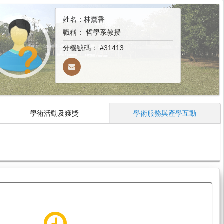
姓名：林薰香
職稱：
哲學系教授
分機號碼：
#31413
學術活動及獲獎
學術服務與產學互動