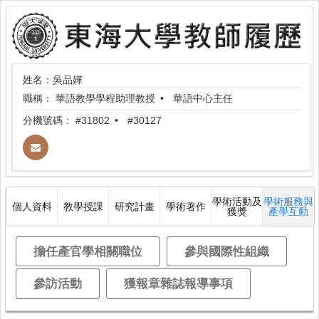
姓名：吳品嬅
職稱：
華語教學學程助理教授
華語中心主任
分機號碼：
#31802
#30127
學術活動及
學術服務與
個人資料
教學授課
研究計畫
學術著作
獲獎
產學互動
擔任產官學相關職位
參與國際性組織
參訪活動
獲報章雜誌報導事項