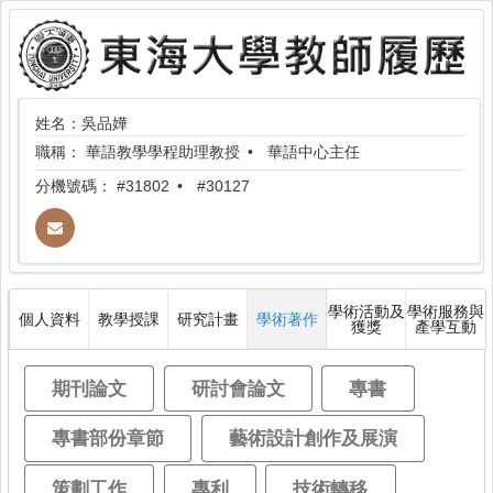
姓名：吳品嬅
職稱：
華語教學學程助理教授
華語中心主任
分機號碼：
#31802
#30127
學術活動及
學術服務與
個人資料
教學授課
研究計畫
學術著作
獲獎
產學互動
期刊論文
研討會論文
專書
專書部份章節
藝術設計創作及展演
策劃工作
專利
技術轉移