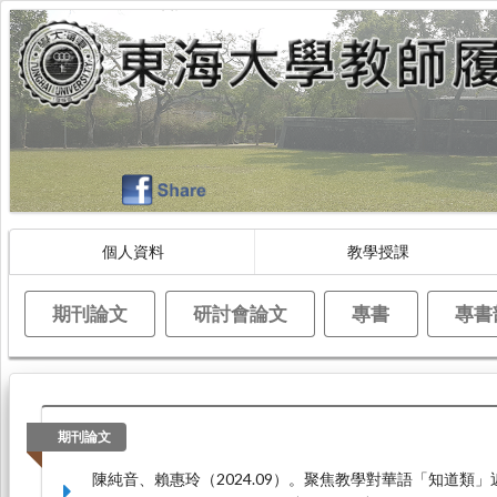
個人資料
教學授課
期刊論文
研討會論文
專書
專書
期刊論文
陳純音、賴惠玲（2024.09）。聚焦教學對華語「知道類