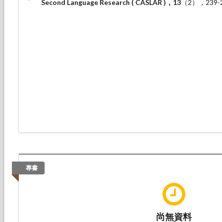
Second Language Research ( CASLAR )，13
（2），239-
專書
尚無資料