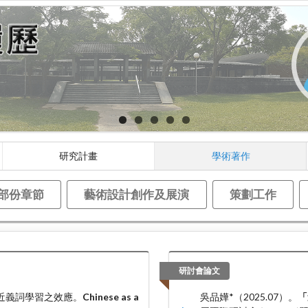
研究計畫
學術著作
部份章節
藝術設計創作及展演
策劃工作
研討會論文
」近義詞學習之效應。
Chinese as a
吳品嬅*（2025.07）。
「