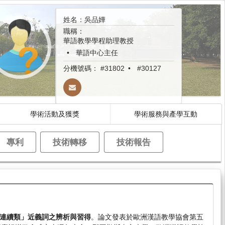
姓名：吳品嬅
職稱：
華語教學學程助理教授
華語中心主任
分機號碼：
#31802
#30127
學術活動及獲獎
學術服務與產學互動
專利
技術轉移
技術報告
連續類」近義詞之辨析與習得
。論文發表於歐洲漢語教學協會第五