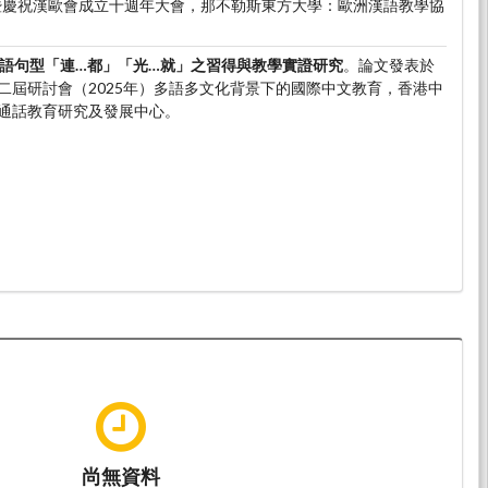
-5)暨慶祝漢歐會成立十週年大會，那不勒斯東方大學：歐洲漢語教學協
語句型「連…都」「光…就」之習得與教學實證研究
。論文發表於
二屆研討會（2025年）多語多文化背景下的國際中文教育，香港中
通話教育研究及發展中心。
尚無資料