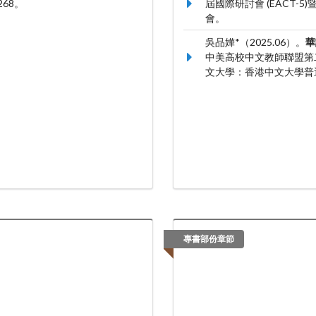
268。
屆國際研討會 (EACT
會。
吳品嬅*（2025.06）。
華
中美高校中文教師聯盟第
文大學：香港中文大學普
專書部份章節