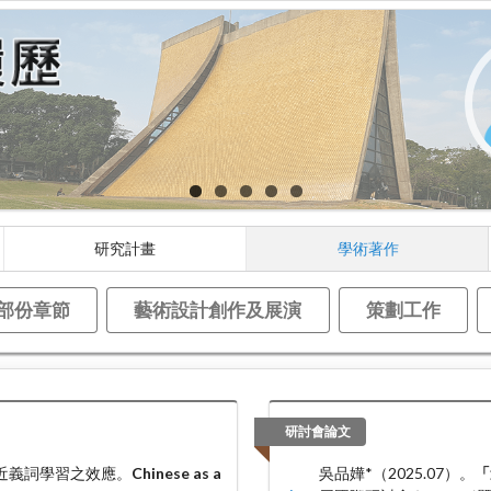
研究計畫
學術著作
部份章節
藝術設計創作及展演
策劃工作
研討會論文
」近義詞學習之效應。
Chinese as a
吳品嬅*（2025.07）。
「