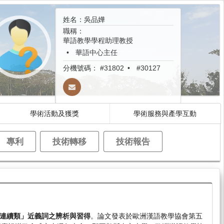
姓名：吳品嬅
職稱：
華語教學學程助理教授
華語中心主任
分機號碼：
#31802
#30127
學術活動及獲獎
學術服務與產學互動
專利
技術轉移
技術報告
連續類」近義詞之辨析與習得
。論文發表於歐洲漢語教學協會第五