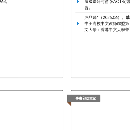
268。
屆國際研討會 (EACT
會。
吳品嬅*（2025.06）。
華
中美高校中文教師聯盟第
文大學：香港中文大學普
專書部份章節