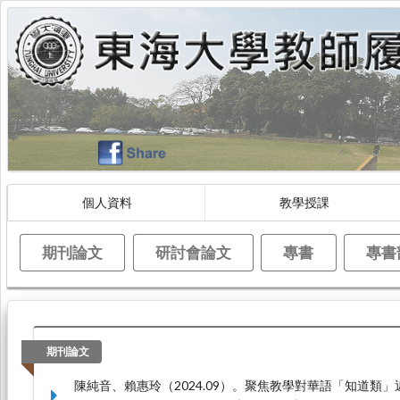
個人資料
教學授課
期刊論文
研討會論文
專書
專書
期刊論文
陳純音、賴惠玲（2024.09）。聚焦教學對華語「知道類