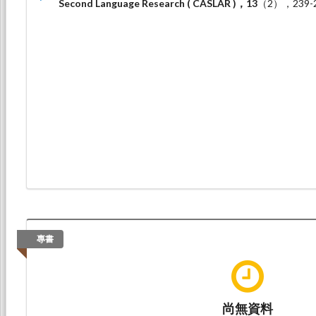
Second Language Research ( CASLAR )，13
（2），239-
專書
尚無資料