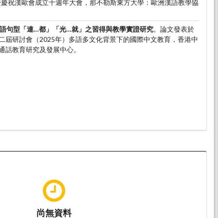
-5)暨慶祝漢歐會成立十週年大會，那不勒斯東方大學：歐洲漢語教學協
語句型「連…都」「光…就」之習得與教學實證研究
。論文發表於
二屆研討會（2025年）多語多文化背景下的國際中文教育，香港中
通話教育研究及發展中心。
尚無資料