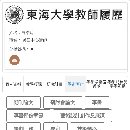
姓名：白浩廷
職稱：
英語中心講師
分機號碼：
#.
學術活動及
學術服務與
個人資料
教學授課
研究計畫
學術著作
獲獎
產學互動
期刊論文
研討會論文
專書
專書部份章節
藝術設計創作及展演
策劃工作
專利
技術轉移