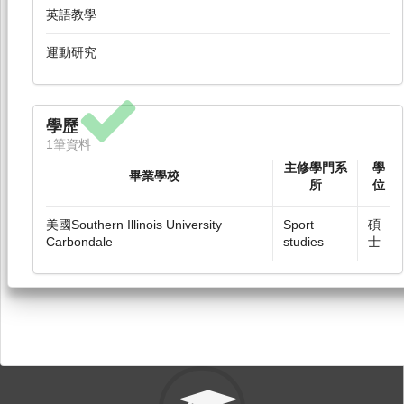
英語教學
運動研究
學歷
1筆資料
主修學門系
學
畢業學校
所
位
美國Southern Illinois University
Sport
碩
Carbondale
studies
士