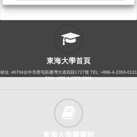
線上英語簡報技巧[3712]
日間學士班-共選修1-4
選修
114-2
大一英文[4005]
東海大學首頁
日間學士班-政治,行政,社會,社工1
必修
校址: 40704台中市西屯區臺灣大道四段1727號 TEL: +886-4-2359-0121
FAX: +886-4-2359-0361
114-2
大二英文：多元文化[4117]
日間學士班-國際學院2
必修
東海大學圖書館