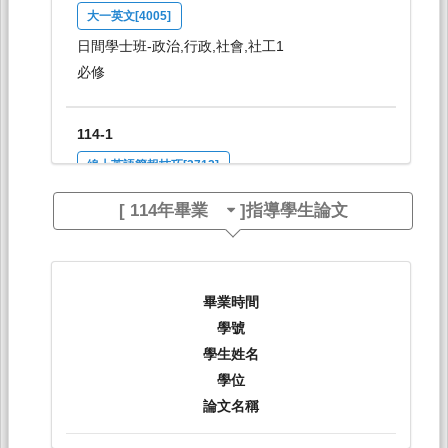
大一英文[4005]
日間學士班-政治,行政,社會,社工1
必修
114-1
線上英語簡報技巧[3712]
日間學士班-共選修1-4
[
114年畢業
]指導學生論文
選修
114-1
畢業時間
大二英文：多元文化[4119]
學號
日間學士班-會,財,統,資管,國際2
學生姓名
必修
學位
論文名稱
114-2