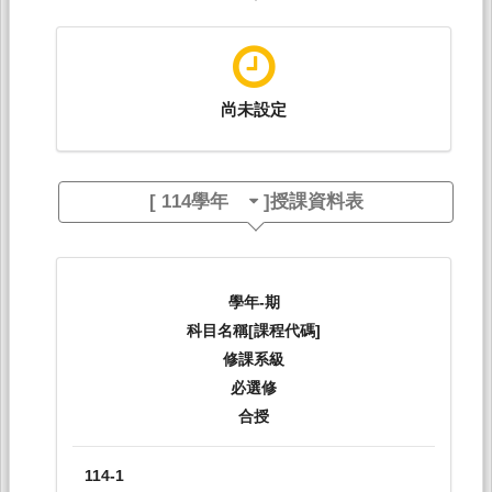
尚未設定
[
114學年
]授課資料表
學年-期
科目名稱[課程代碼]
修課系級
必選修
合授
114-1