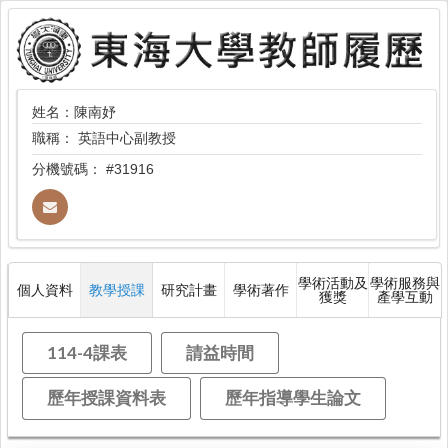
姓名：陳南妤
職稱：
英語中心副教授
分機號碼：
#31916
學術活動及
學術服務與
個人資料
教學授課
研究計畫
學術著作
獲獎
產學互動
114-4課表
請益時間
歷年授課資料表
歷年指導學生論文