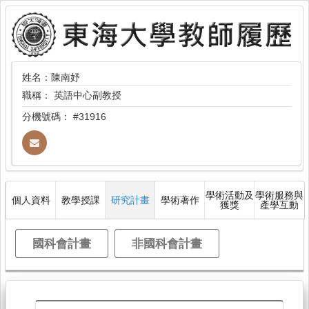
姓名：陳南妤
職稱：
英語中心副教授
分機號碼：
#31916
學術活動及
學術服務與
個人資料
教學授課
研究計畫
學術著作
獲獎
產學互動
國科會計畫
非國科會計畫