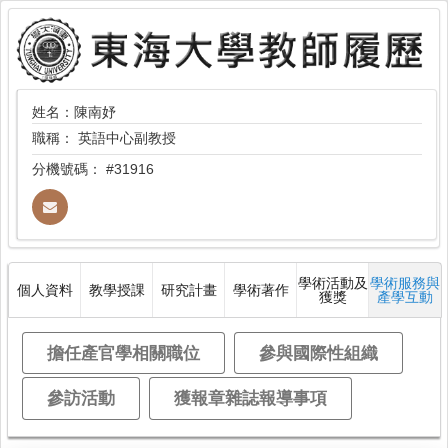
姓名：陳南妤
職稱：
英語中心副教授
分機號碼：
#31916
學術活動及
學術服務與
個人資料
教學授課
研究計畫
學術著作
獲獎
產學互動
擔任產官學相關職位
參與國際性組織
參訪活動
獲報章雜誌報導事項