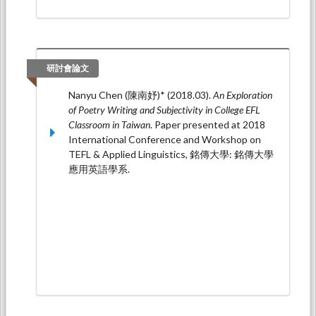
研討會論文
Nanyu Chen (陳南妤)* (2018.03).
An Exploration
of Poetry Writing and Subjectivity in College EFL
Classroom in Taiwan
. Paper presented at 2018
International Conference and Workshop on
TEFL & Applied Linguistics, 銘傳大學: 銘傳大學
應用英語學系.