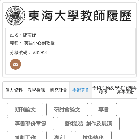
姓名：陳南妤
職稱：
英語中心副教授
分機號碼：
#31916
學術活動及
學術服務與
個人資料
教學授課
研究計畫
學術著作
獲獎
產學互動
期刊論文
研討會論文
專書
專書部份章節
藝術設計創作及展演
策劃工作
專利
技術轉移