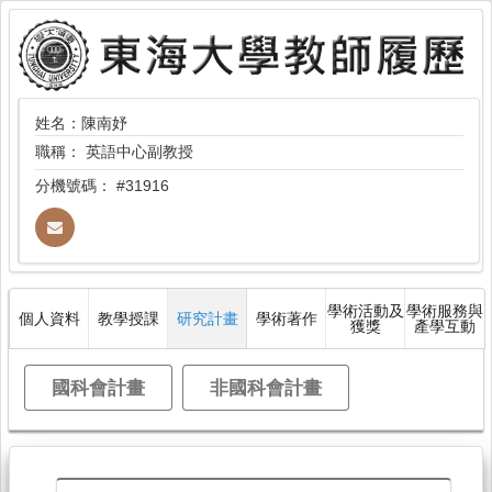
姓名：陳南妤
職稱：
英語中心副教授
分機號碼：
#31916
學術活動及
學術服務與
個人資料
教學授課
研究計畫
學術著作
獲獎
產學互動
國科會計畫
非國科會計畫