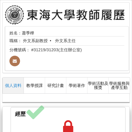
姓名：蕭季樺
職稱：
外文系副教授
外文系主任
分機號碼：
#31219/31203(主任辦公室)
學術活動及
學術服務與
個人資料
教學授課
研究計畫
學術著作
獲獎
產學互動
經歷