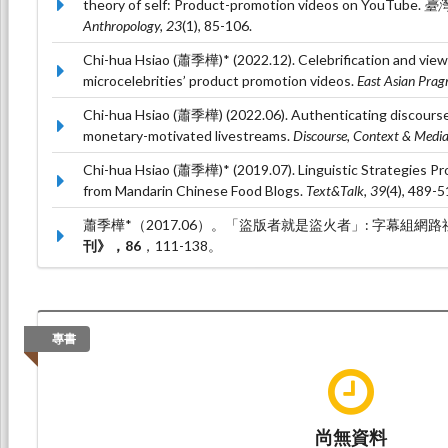
theory of self: Product-promotion videos on YouTube.
臺灣人
Anthropology, 23
(1), 85-106.
Chi-hua Hsiao (蕭季樺)* (2022.12). Celebrification and viewe
microcelebrities’ product promotion videos.
East Asian Prag
Chi-hua Hsiao (蕭季樺) (2022.06). Authenticating discourse
monetary-motivated livestreams.
Discourse, Context & Media
Chi-hua Hsiao (蕭季樺)* (2019.07). Linguistic Strategies Pr
from Mandarin Chinese Food Blogs.
Text&Talk, 39
(4), 489-5
蕭季樺*（2017.06）。「盜版者就是盜火者」: 字幕組網
刊》，86
，111-138。
專書
尚無資料