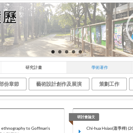
研究計畫
學術著作
部份章節
藝術設計創作及展演
策劃工作
研討會論文
l ethnography to Goffman’s
Chi-hua Hsiao(蕭季樺) (20