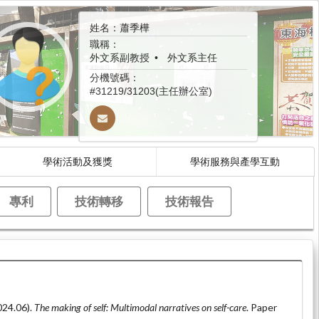
姓名：蕭季樺
職稱：
外文系副教授
外文系主任
分機號碼：
#31219/31203(主任辦公室)
學術活動及獲獎
學術服務與產學互動
專利
技術轉移
技術報告
24.06).
The making of self: Multimodal narratives on self-care
. Paper