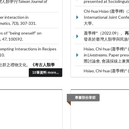
類學刊 Taiwan Journal of
presented at Sociolinguis
Chi-hua Hsiao (蕭季樺)
r interaction in
International Joint 
matics, 7
(3), 307-331.
大學。
s of “being oneself” on
蕭季樺*（2022.09）。
再
, 47
, 100592.
發表於臺灣人類學與民族
ompting Interactions in Recipes
Hsiao, Chi-hua (蕭季樺)* (
10.
in Livestreams
. Paper pr
際討論會, 會議採線上兼實地雙
路社群之禮物文化。
《考古人類學
Hsiao, Chi-hua (蕭季樺)* (
10筆資料 more...
oneself.”
. Paper presented
and Communication 
實地(澳洲昆士蘭)兩種方式
專書部份章節