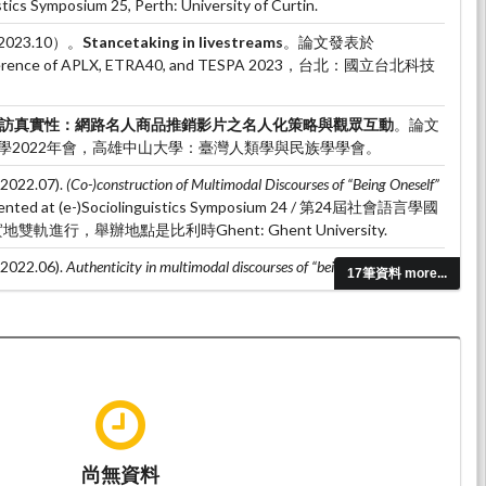
tics Symposium 25, Perth: University of Curtin.
（2023.10）。
Stancetaking in livestreams
。論文發表於
Conference of APLX, ETRA40, and TESPA 2023，台北：國立台北科技
訪真實性：網路名人商品推銷影片之名人化策略與觀眾互動
。論文
學2022年會，高雄中山大學：臺灣人類學與民族學學會。
2022.07).
(Co-)construction of Multimodal Discourses of “Being Oneself”
esented at (e-)Sociolinguistics Symposium 24 / 第24屆社會語言學國
軌進行，舉辦地點是比利時Ghent: Ghent University.
2022.06).
Authenticity in multimodal discourses of “being
17筆資料 more...
 at The 9th International Conference on Intercultural Pragmatics
(INPRA 9) (INPRA 2022/ 2022年跨文化語用及溝通國際研討會), 線上和
: 澳洲昆士蘭大學.
尚無資料