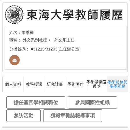
姓名：蕭季樺
職稱：
外文系副教授
外文系主任
分機號碼：
#31219/31203(主任辦公室)
學術活動及
學術服務與
個人資料
教學授課
研究計畫
學術著作
獲獎
產學互動
擔任產官學相關職位
參與國際性組織
參訪活動
獲報章雜誌報導事項