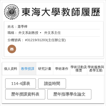
姓名：蕭季樺
職稱：
外文系副教授
外文系主任
分機號碼：
#31219/31203(主任辦公室)
學術活動及
學術服務與
個人資料
教學授課
研究計畫
學術著作
獲獎
產學互動
114-4課表
請益時間
歷年授課資料表
歷年指導學生論文