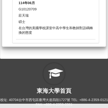
114年06月
社會語言學[0147]
G10120709
日間學士班-外文系3,4
莊天瑞
選修
碩士
在台灣的美國學校課室中高中學生和教師對語碼轉
114-4
換的態度
應用英語與加拿大文化探索[9914]
日間學士班-暑修 1-4
選修
東海大學首頁
校址: 40704台中市西屯區臺灣大道四段1727號 TEL: +886-4-2359-0121
FAX: +886-4-2359-0361