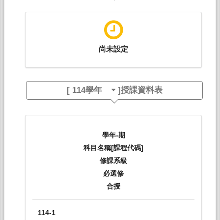
尚未設定
[
114學年
]授課資料表
學年-期
科目名稱[課程代碼]
修課系級
必選修
合授
114-1